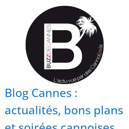
Passer
au
contenu
Blog Cannes :
actualités, bons plans
et soirées cannoises.