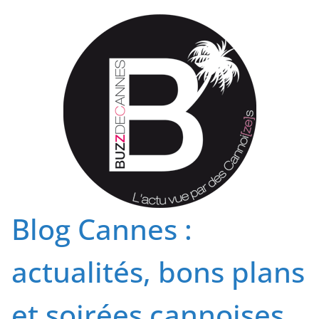
Passer
au
contenu
Blog Cannes :
actualités, bons plans
et soirées cannoises.