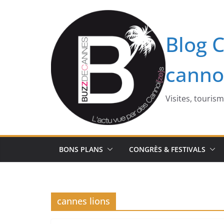
Passer
au
contenu
Blog C
canno
Visites, touris
BONS PLANS
CONGRÈS & FESTIVALS
cannes lions