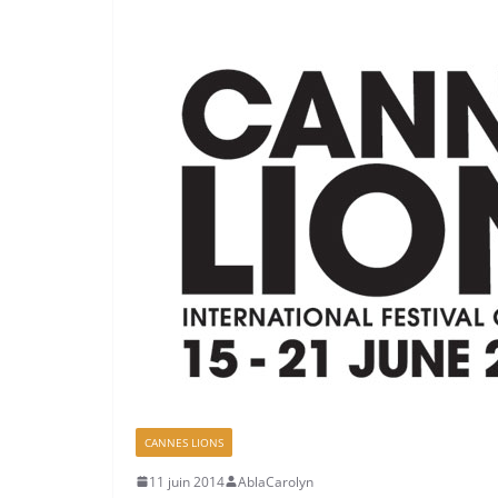
CANNES LIONS
11 juin 2014
AblaCarolyn