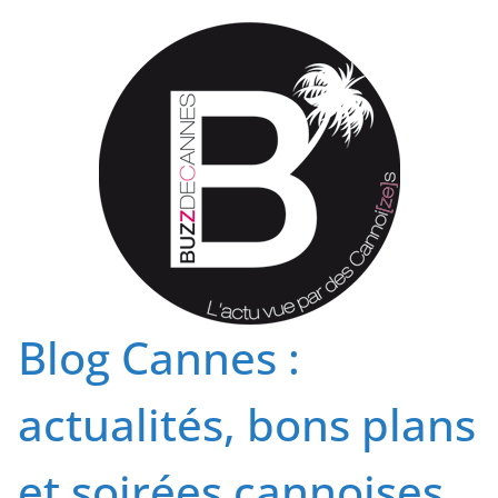
Passer
au
contenu
Blog Cannes :
actualités, bons plans
et soirées cannoises.