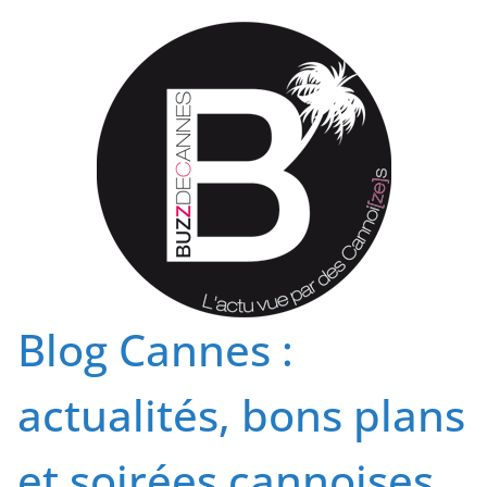
Passer
au
contenu
Blog Cannes :
actualités, bons plans
et soirées cannoises.