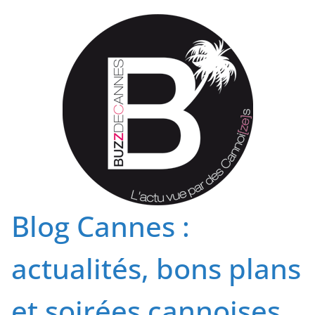
Passer
au
contenu
Blog Cannes :
actualités, bons plans
et soirées cannoises.