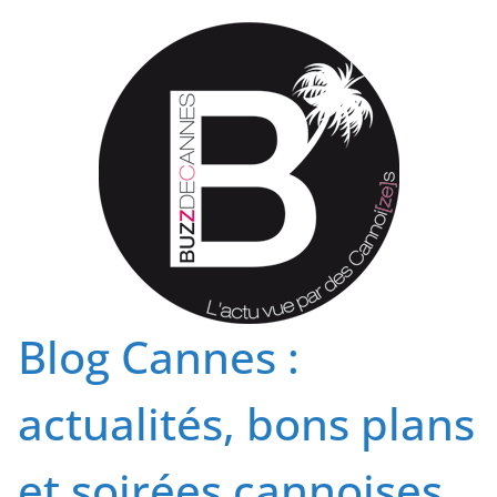
Passer
au
contenu
Blog Cannes :
actualités, bons plans
et soirées cannoises.