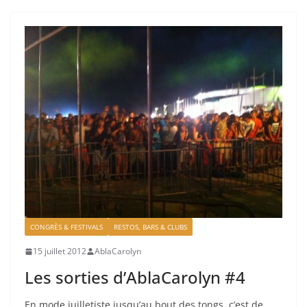
CONGRÈS & FESTIVALS
RESTOS, BARS & CLUBS
15 juillet 2012
AblaCarolyn
Les sorties d’AblaCarolyn #4
En mode juilletiste jusqu’au bout des tongs, c’est de