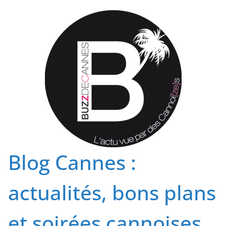
Passer
au
contenu
Blog Cannes :
actualités, bons plans
et soirées cannoises.