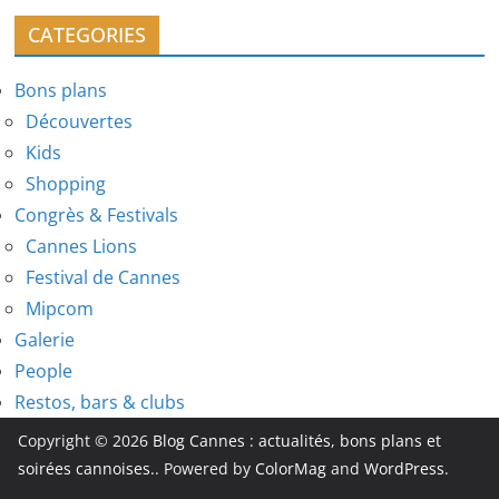
CATEGORIES
Bons plans
Découvertes
Kids
Shopping
Congrès & Festivals
Cannes Lions
Festival de Cannes
Mipcom
Galerie
People
Restos, bars & clubs
Copyright © 2026
Blog Cannes : actualités, bons plans et
soirées cannoises.
. Powered by
ColorMag
and
WordPress
.