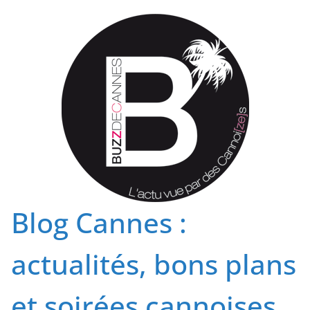
Passer
au
contenu
Blog Cannes :
actualités, bons plans
et soirées cannoises.