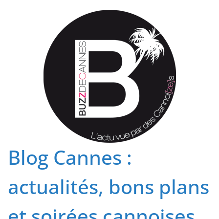
Passer
au
contenu
Blog Cannes :
actualités, bons plans
et soirées cannoises.