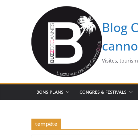
Passer
au
contenu
Blog C
canno
Visites, touris
BONS PLANS
CONGRÈS & FESTIVALS
tempête