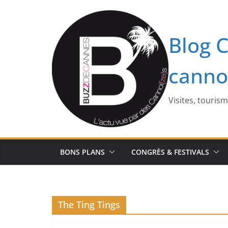
Passer
au
contenu
Blog C
canno
Visites, touris
BONS PLANS
CONGRÈS & FESTIVALS
The Ting Tings