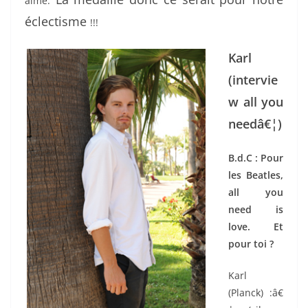
aime.
éclectisme
!!!
Karl
(intervie
w all you
needâ€¦)
B.d.C : Pour
les Beatles,
all you
need is
love. Et
pour toi ?
Karl
(Planck) :â€