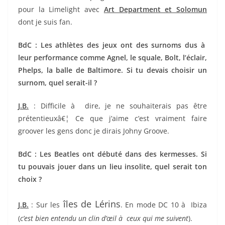
pour la Limelight avec
Art Department et Solomun
dont je suis fan.
BdC : Les athlètes des jeux ont des surnoms dus à
leur performance comme Agnel, le squale, Bolt, l’éclair,
Phelps, la balle de Baltimore. Si tu devais choisir un
surnom, quel serait-il ?
J.B.
: Difficile à dire, je ne souhaiterais pas être
prétentieuxâ€¦ Ce que j’aime c’est vraiment faire
groover les gens donc je dirais Johny Groove.
BdC : Les Beatles ont débuté dans des kermesses. Si
tu pouvais jouer dans un lieu insolite, quel serait ton
choix ?
îles de Lérins
J.B.
: Sur les
. En mode DC 10 à Ibiza
(
c’est bien entendu un clin d’œil à ceux qui me suivent
).