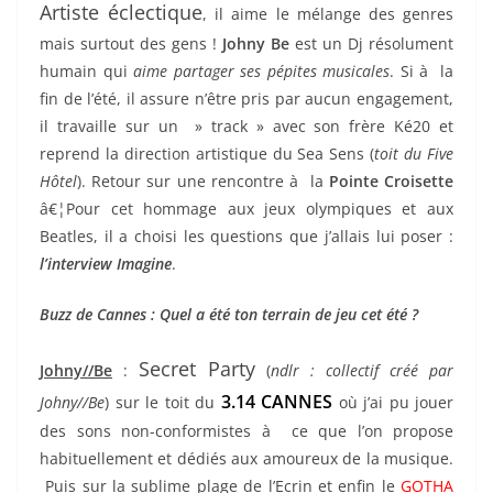
Artiste éclectique
, il aime le mélange des genres
mais surtout des gens !
Johny Be
est un Dj résolument
humain qui
aime partager ses pépites musicales
. Si à la
fin de l’été, il assure n’être pris par aucun engagement,
il travaille sur un » track » avec son frère Ké20 et
reprend la direction artistique du Sea Sens (
toit du Five
Hôtel
). Retour sur une rencontre à la
Pointe Croisette
â€¦Pour cet hommage aux jeux olympiques et aux
Beatles, il a choisi les questions que j’allais lui poser :
l’interview Imagine
.
Buzz de Cannes : Quel a été ton terrain de jeu cet été ?
Secret Party
Johny//Be
:
(
ndlr : collectif créé par
3.14 CANNES
Johny//Be
) sur le toit du
où j’ai pu jouer
des sons non-conformistes à ce que l’on propose
habituellement et dédiés aux amoureux de la musique.
Puis sur la sublime plage de l’Ecrin et enfin le
GOTHA