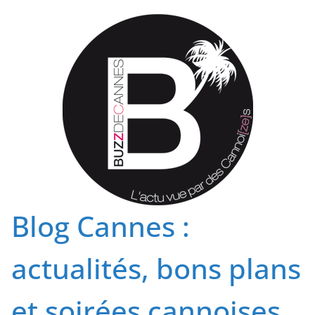
Passer
au
contenu
Blog Cannes :
actualités, bons plans
et soirées cannoises.