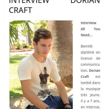
CRAFT
Interview
All You
Need…
Bientôt
diplômé en
licence de
communica
tion,
Dorian
Craft
est
tombé dans
la musique
très jeune.
Il y a 7 ans,
en internat,