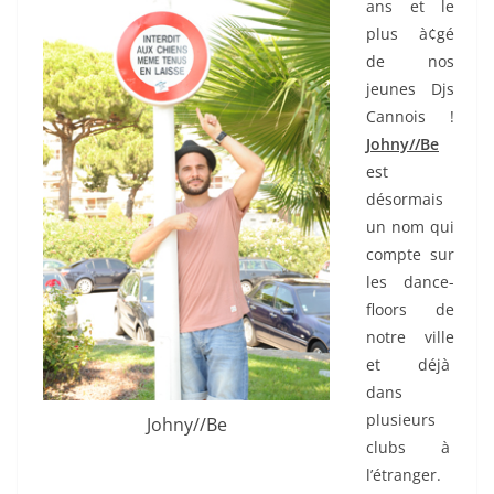
ans et le
plus à¢gé
de nos
jeunes Djs
Cannois !
Johny//Be
est
désormais
un nom qui
compte sur
les dance-
floors de
notre ville
et déjà
dans
plusieurs
Johny//Be
clubs à
l’étranger.