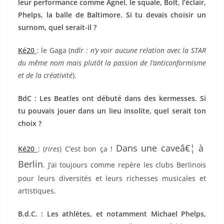
leur performance comme Agnel, le squale, Bolt, l’éclair,
Phelps, la balle de Baltimore. Si tu devais choisir un
surnom, quel serait-il ?
Ké20
: le Gaga (
ndlr : n’y voir aucune relation avec la STAR
du même nom mais plutôt la passion de l’anticonformisme
et de la créativité
).
BdC : Les Beatles ont débuté dans des kermesses. Si
tu pouvais jouer dans un lieu insolite, quel serait ton
choix ?
Dans une caveâ€¦ à
Ké20
: (
rires
) C’est bon ça !
Berlin
. J’ai toujours comme repère les clubs Berlinois
pour leurs diversités et leurs richesses musicales et
artistiques.
B.d.C. : Les athlètes, et notamment Michael Phelps,