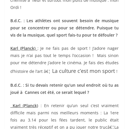
chemise à fleur et surtout mon puits de musique : mon
Ordi !
B.d.C. : Les athlètes ont souvent besoin de musique
pour se concentrer ou pour se détendre. Puisque tu
vis de la musique, quel sport fais-tu pour te défouler ?
Karl (Planck)
: Je ne fais pas de sport ! J’adore nager
mais je n’ai pas tout le temps l’occasion ! Mais sinon
pour me détendre j’adore le cinéma. Je fais des études
La culture c’est mon sport
d’histoire de l’art â€¦
!
B.d.C. : Si tu devais retenir qu’un seul endroit où tu as
joué à Cannes cet été, ce serait lequel ?
Karl (Planck)
: En retenir qu’un seul c’est vraiment
difficile mais parmi nos meilleurs moments : La 1ere
fois au 3.14 pour les fées tardent, le public était
vraiment très réceptif et on a pu jouer notre trucâ€¦La