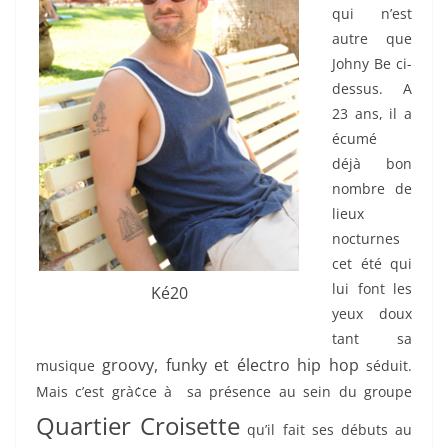
qui n’est
autre que
Johny Be ci-
dessus. A
23 ans, il a
écumé
déjà bon
nombre de
lieux
nocturnes
cet été qui
lui font les
Ké20
yeux doux
tant sa
groovy, funky et électro hip hop
musique
séduit.
Mais c’est grà¢ce à sa présence au sein du groupe
Quartier Croisette
qu’il fait ses débuts au