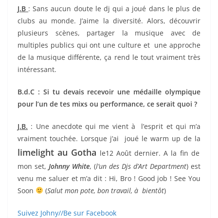
J.B
: Sans aucun doute le dj qui a joué dans le plus de
clubs au monde. J’aime la diversité. Alors, découvrir
plusieurs scènes, partager la musique avec de
multiples publics qui ont une culture et une approche
de la musique différente, ça rend le tout vraiment très
intéressant.
B.d.C : Si tu devais recevoir une médaille olympique
pour l’un de tes mixs ou performance, ce serait quoi ?
J.B.
: Une anecdote qui me vient à l’esprit et qui m’a
vraiment touchée. Lorsque j’ai joué le warm up de la
limelight au Gotha
le12 Août dernier. A la fin de
mon set,
Johnny White
, (
l’un des Djs d’Art Department
) est
venu me saluer et m’a dit : Hi, Bro ! Good job ! See You
Soon
(
Salut mon pote, bon travail, à bientôt
)
Suivez Johny//Be sur Facebook