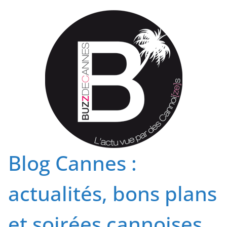
Passer
au
contenu
Blog Cannes :
actualités, bons plans
et soirées cannoises.