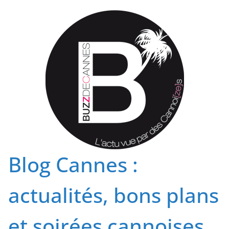
Passer
au
contenu
Blog Cannes :
actualités, bons plans
et soirées cannoises.