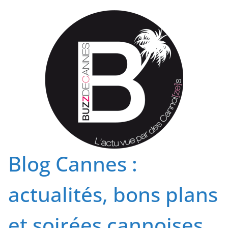
Passer
au
contenu
Blog Cannes :
actualités, bons plans
et soirées cannoises.