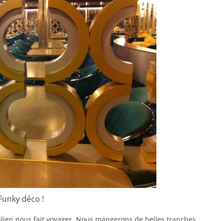
Funky déco !
talien nous fait voyager. Nous mangerons de belles tranches