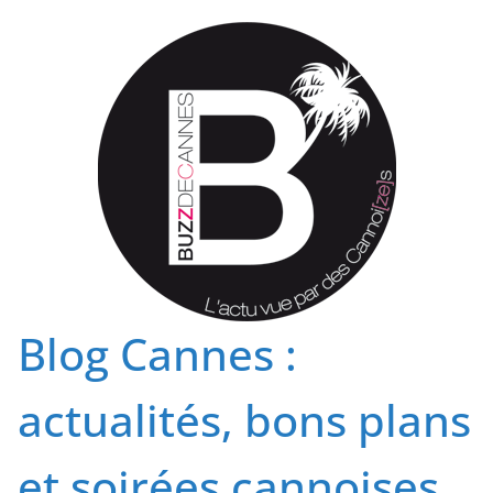
Passer
au
contenu
Blog Cannes :
actualités, bons plans
et soirées cannoises.