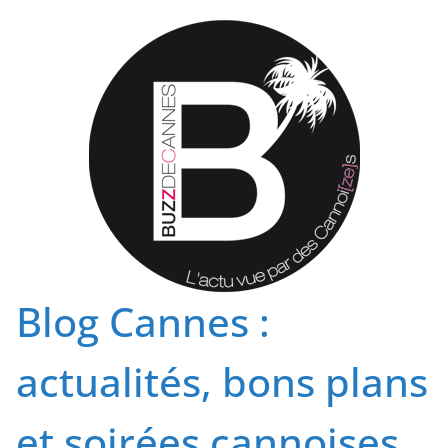
Passer
au
contenu
Blog Cannes :
actualités, bons plans
et soirées cannoises.