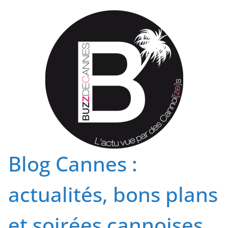
Passer
au
contenu
Blog Cannes :
actualités, bons plans
et soirées cannoises.