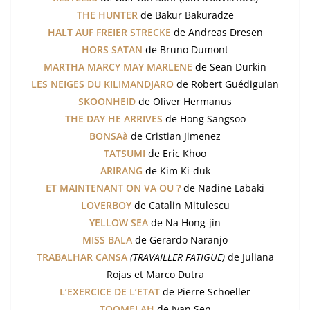
THE HUNTER
de Bakur Bakuradze
HALT AUF FREIER STRECKE
de Andreas Dresen
HORS SATAN
de Bruno Dumont
MARTHA MARCY MAY MARLENE
de Sean Durkin
LES NEIGES DU KILIMANDJARO
de Robert Guédiguian
SKOONHEID
de Oliver Hermanus
THE DAY HE ARRIVES
de Hong Sangsoo
BONSAà
de Cristian Jimenez
TATSUMI
de Eric Khoo
ARIRANG
de Kim Ki-duk
ET MAINTENANT ON VA OU ?
de Nadine Labaki
LOVERBOY
de Catalin Mitulescu
YELLOW SEA
de Na Hong-jin
MISS BALA
de Gerardo Naranjo
TRABALHAR CANSA
(TRAVAILLER FATIGUE)
de Juliana
Rojas et Marco Dutra
L’EXERCICE DE L’ETAT
de Pierre Schoeller
TOOMELAH
de Ivan Sen