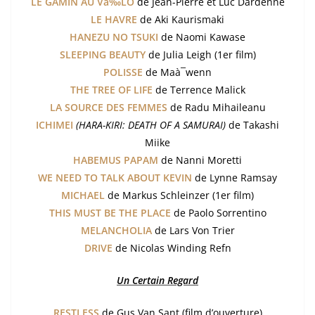
LE GAMIN AU Và‰LO
de Jean-Pierre et Luc Dardenne
LE HAVRE
de Aki Kaurismaki
HANEZU NO TSUKI
de Naomi Kawase
SLEEPING BEAUTY
de Julia Leigh (1er film)
POLISSE
de Maà¯wenn
THE TREE OF LIFE
de Terrence Malick
LA SOURCE DES FEMMES
de Radu Mihaileanu
ICHIMEI
(HARA-KIRI: DEATH OF A SAMURAI)
de Takashi
Miike
HABEMUS PAPAM
de Nanni Moretti
WE NEED TO TALK ABOUT KEVIN
de Lynne Ramsay
MICHAEL
de Markus Schleinzer (1er film)
THIS MUST BE THE PLACE
de Paolo Sorrentino
MELANCHOLIA
de Lars Von Trier
DRIVE
de Nicolas Winding Refn
Un Certain Regard
RESTLESS
de Gus Van Sant (film d’ouverture)