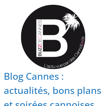
Passer
au
contenu
Blog Cannes :
actualités, bons plans
et soirées cannoises.