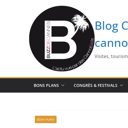
Passer
au
contenu
Blog C
canno
Visites, touris
BONS PLANS
CONGRÈS & FESTIVALS
BONS PLANS