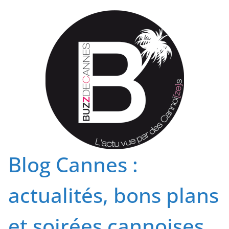
Passer
au
contenu
Blog Cannes :
actualités, bons plans
et soirées cannoises.