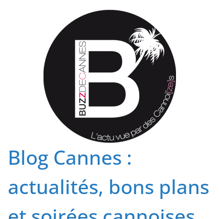
Passer
au
contenu
Blog Cannes :
actualités, bons plans
et soirées cannoises.