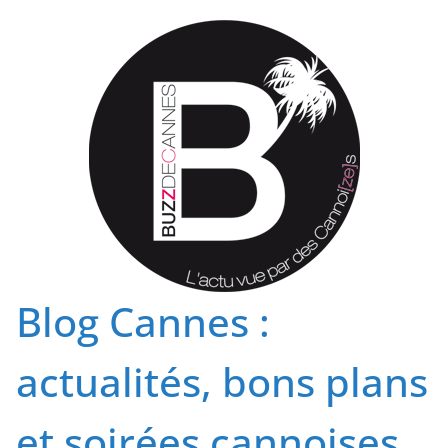
Passer
au
contenu
Blog Cannes :
actualités, bons plans
et soirées cannoises.