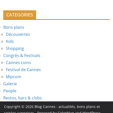
CATEGORIES
Bons plans
Découvertes
Kids
Shopping
Congrès & Festivals
Cannes Lions
Festival de Cannes
Mipcom
Galerie
People
Restos, bars & clubs
Copyright © 2026
Blog Cannes : actualités, bons plans et
soirées cannoises.
. Powered by
ColorMag
and
WordPress
.