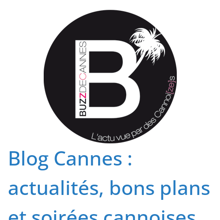
Passer
au
contenu
Blog Cannes :
actualités, bons plans
et soirées cannoises.