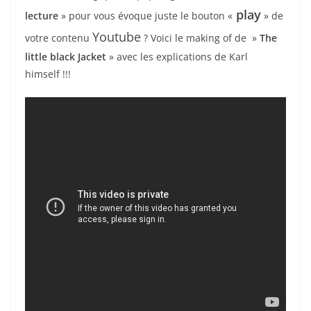
play
lecture
» pour vous évoque juste le bouton «
» de
Youtube
votre contenu
? Voici le making of de »
The
little black Jacket
» avec les explications de Karl
himself !!!