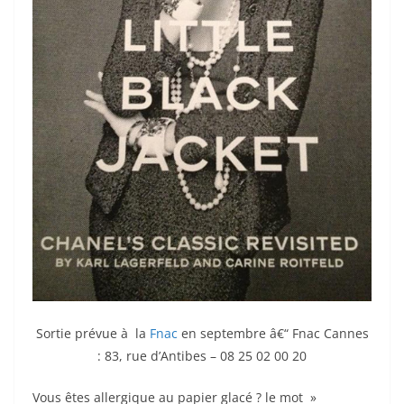
Sortie prévue à la
Fnac
en septembre â€“ Fnac Cannes
: 83, rue d’Antibes – 08 25 02 00 20
Vous êtes allergique au papier glacé ? le mot »