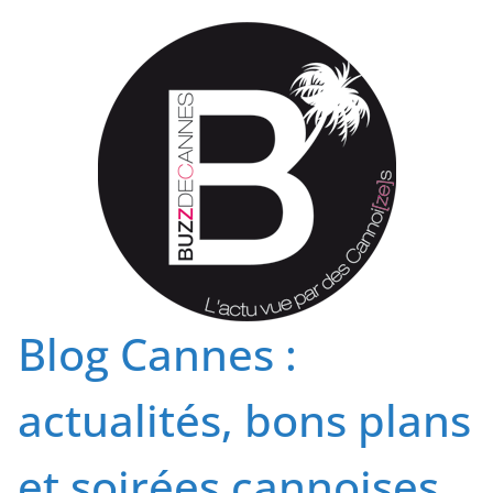
Passer
au
contenu
Blog Cannes :
actualités, bons plans
et soirées cannoises.