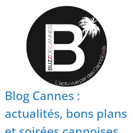
Passer
au
contenu
Blog Cannes :
actualités, bons plans
et soirées cannoises.