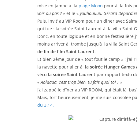
mise en jambe à la
plage Moon
pour à la fois pr
vois ou pas ? »
et le «
youhouuuu, Gérard Depardieu 
Puis, invit’ au VIP Room pour un dîner avec Salm
qui tue : la soirée Saint Laurent à la villa Saint 
Donc, en toute logique et en bonne festivalière 
moins arriver à trombe jusqu’à la villa Saint Ge
de fin de film Saint Laurent.
Et bien 2ème jour de « tout fout le camp » : j’ai r
la navette pour aller
à la soirée Hunger Games 
vécu
la soirée Saint Laurent
par rapport texto d
« Ablaaaa, c’est trop bien, tu fais quoi toi ? »
J’ai zappé le dîner au VIP ROOM, qui était là bas
Mais, fort heureusement, je me suis consolée pa
du 3.14.