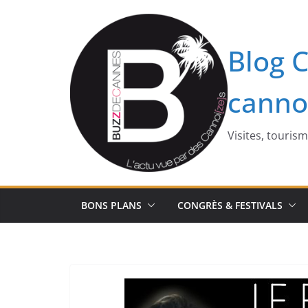
Passer
au
contenu
Blog C
canno
Visites, touris
BONS PLANS
CONGRÈS & FESTIVALS