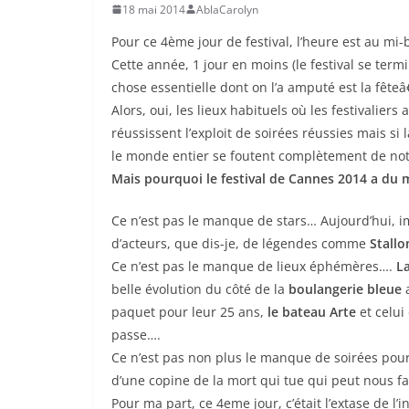
18 mai 2014
AblaCarolyn
Pour ce 4ème jour de festival, l’heure est au mi-
Cette année, 1 jour en moins (le festival se term
chose essentielle dont on l’a amputé est la fêteâ
Alors, oui, les lieux habituels où les festivalier
réussissent l’exploit de soirées réussies mais si 
le monde entier se foutent complètement de no
Mais pourquoi le festival de Cannes 2014 a du 
Ce n’est pas le manque de stars… Aujourd’hui, 
d’acteurs, que dis-je, de légendes comme
Stallo
Ce n’est pas le manque de lieux éphémères….
L
belle évolution du côté de la
boulangerie bleue
a
paquet pour leur 25 ans,
le bateau Arte
et celui
passe….
Ce n’est pas non plus le manque de soirées pour 
d’une copine de la mort qui tue qui peut nous fa
Pour ma part, ce 4eme jour, c’était l’extase de l’