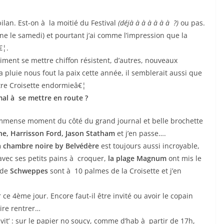
bilan. Est-on à la moitié du Festival
(déjà à à à à à à ?)
ou pas.
ine le samedi) et pourtant j’ai comme l’impression que la
€¦.
s aiment se mettre chiffon résistent, d’autres, nouveaux
la pluie nous fout la paix cette année, il semblerait aussi que
tre Croisette endormieâ€¦
mal à se mettre en route ?
immense moment du côté du grand journal et belle brochette
ne, Harrisson Ford, Jason Statham
et j’en passe….
a chambre noire by Belvédère
est toujours aussi incroyable,
vec ses petits pains à croquer,
la plage Magnum
ont mis le
 de
Schweppes
sont à 10 palmes de la Croisette et j’en
ce 4ème jour. Encore faut-il être invité ou avoir le copain
ire rentrer…
invit’ : sur le papier no soucy, comme d’hab à partir de 17h,