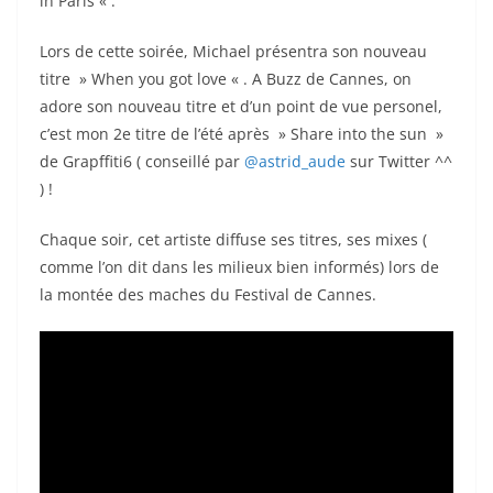
in Paris « .
Lors de cette soirée, Michael présentra son nouveau
titre » When you got love « . A Buzz de Cannes, on
adore son nouveau titre et d’un point de vue personel,
c’est mon 2e titre de l’été après » Share into the sun »
de Grapffiti6 ( conseillé par
@astrid_aude
sur Twitter ^^
) !
Chaque soir, cet artiste diffuse ses titres, ses mixes (
comme l’on dit dans les milieux bien informés) lors de
la montée des maches du Festival de Cannes.