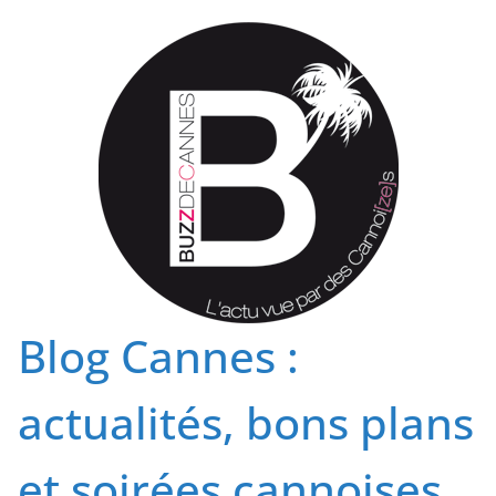
Passer
au
contenu
Blog Cannes :
actualités, bons plans
et soirées cannoises.