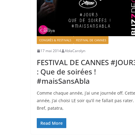
CONGRÈS & FESTIVALS
FESTIVAL DE CANNES
17 mai 2014
AblaCarolyn
FESTIVAL DE CANNES #JOUR
: Que de soirées !
#maisSansAbla
Comme chaque année, j’ai une journée off. Cett
année, j’ai choisi LE soir qu’il ne fallait pas rater.
Bref, patatra,
Read More