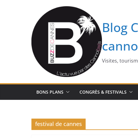
Passer
au
contenu
Blog C
canno
Visites, touris
BONS PLANS
CONGRÈS & FESTIVALS
festival de cannes