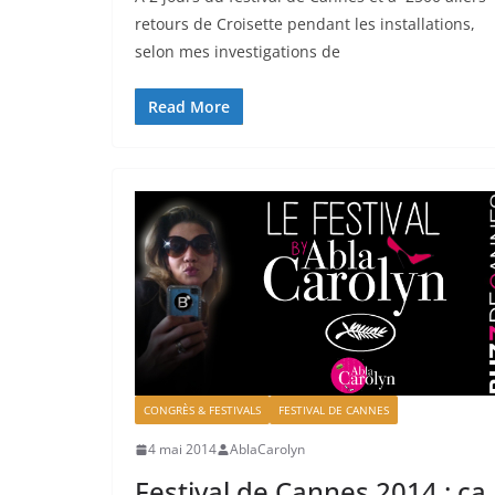
retours de Croisette pendant les installations,
selon mes investigations de
Read More
CONGRÈS & FESTIVALS
FESTIVAL DE CANNES
4 mai 2014
AblaCarolyn
Festival de Cannes 2014 : ça