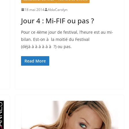
18 mai 2014
AblaCarolyn
Jour 4 : Mi-FIF ou pas ?
Pour ce 4ème jour de festival, l’heure est au mi-
bilan. Est-on à la moitié du Festival
(déjà à à à à à à ?) ou pas.
Read More