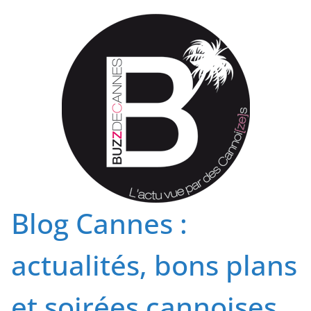
Passer
au
contenu
Blog Cannes :
actualités, bons plans
et soirées cannoises.